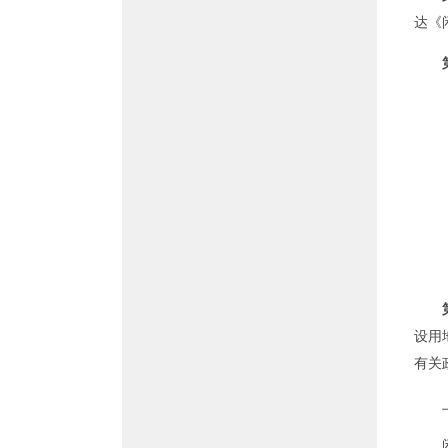
达《
设用
有关