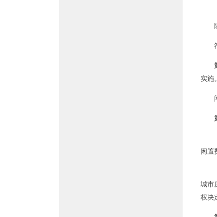
实施
闲置
城市
权决