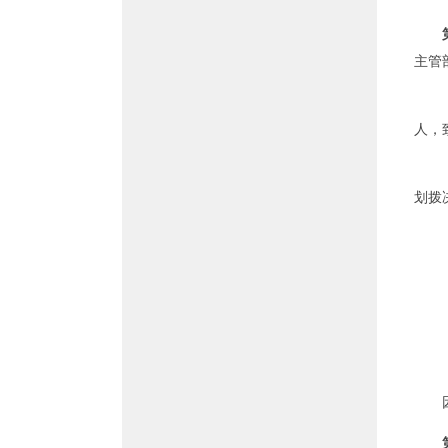
主管
人，
划拨