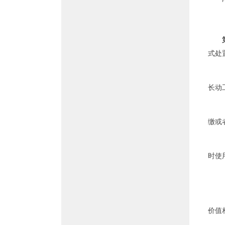
式处
长动
缴或
时使
价值