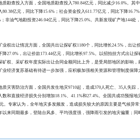
勘查投入方面，全国地质勘查投入780.84亿元，同比减少16.0%。其中，
80.38亿元，同比下降15.6%；社会资金投入611.77亿元，同比下降16
.4%；非油气地勘投资246.04亿元，同比下降25.0%。共新发现矿产地14
。
权出让情况方面，全国共出让探矿权1180个，同比增长24.5%，出让价款1
降27.0%，出让价款173.44亿元，同比增长97.5%。以招拍挂方式出让探
探矿权、采矿权年度实际出让合同金额同比上升，是受局部地区的影响，就
矿业经济复苏基础有待进一步加强，应积极加强相关资源和管理制度保障
灾害防治方面，全国共发生地灾9710起，造成370人死亡、35人失踪，
人数和直接经济损失分别增加18.1%、41.1%和27.4%。全国共成功预报地
1亿元。专家认为，全年地灾多发频发，造成损失较大的原因主要是气候异
10年以来同期最多，登陆台风多、平均强度强，强降雨引发的地灾偏重；