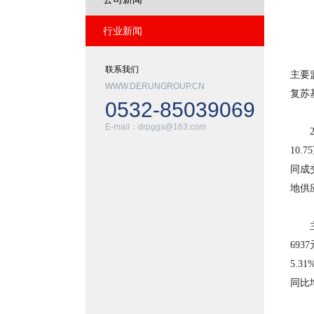
行业新闻
日前
联系我们
主要
WWW.DERUNGROUP.CN
复苏
0532-85039069
E-mail：drpggs@163.com
20
10.
同成
地供
主要
693
5.
同比