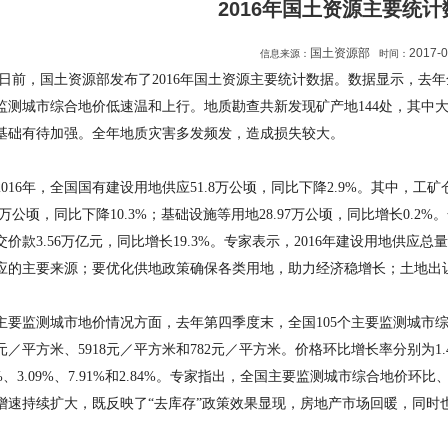
2016年国土资源主要统
国土资源部
2017-0
信息来源：
时间：
，国土资源部发布了2016年国土资源主要统计数据。数据显示，去年全国
监测城市综合地价低速温和上行。地质勘查共新发现矿产地144处，其中
基础有待加强。全年地质灾害多发频发，造成损失较大。
16年，全国国有建设用地供应51.8万公顷，同比下降2.9%。其中，工矿仓
75万公顷，同比下降10.3%；基础设施等用地28.97万公顷，同比增长0.2%
交价款3.56万亿元，同比增长19.3%。专家表示，2016年建设用地供
应的主要来源；要优化供地政策确保各类用地，助力经济稳增长；土地出
监测城市地价情况方面，去年第四季度末，全国105个主要监测城市综合
7元／平方米、5918元／平方米和782元／平方米。价格环比增长率分别为1.43
31%、3.09%、7.91%和2.84%。专家指出，全国主要监测城市综合地
增速持续扩大，既反映了“去库存”政策效果显现，房地产市场回暖，同时