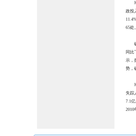
地质
政投入
11
65处
矿业
同比下
示，
势，
地质
失踪
7.
20