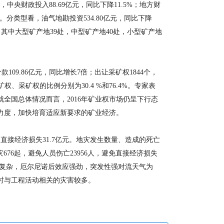
中央财政投入88.69亿元，同比下降11.5%；地方财
.7%。分类型看，油气地勘投资534.80亿元，同比下降
4处，其中大型矿产地39处，中型矿产地40处，小型矿产地
09.86亿元，同比增长7倍；出让采矿权1844个，
矿权、采矿权的比例分别为30.4 %和76.4%。专家表
全国总体情况而言，2016年矿业权市场仍呈下行态
力度，加快培育适应新要求的矿业经济。
直接经济损失31.7亿元。地灾发生数量、造成的死亡
灾676起，避免人员伤亡23956人，避免直接经济损失
常复杂，厄尔尼诺后效应强劲，突发性强对流天气为
同时与工程活动相关的灾害较多。